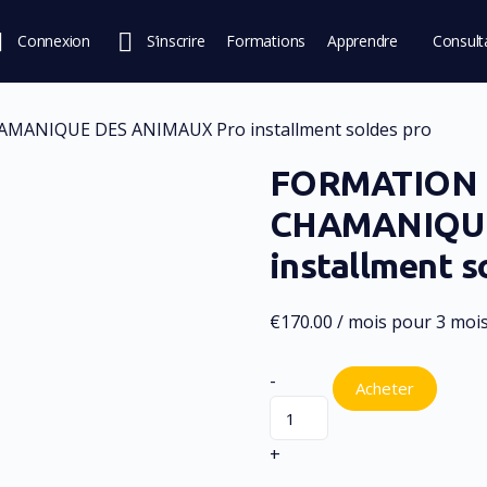
Connexion
S’inscrire
Formations
Apprendre
Consult
Communauté
Boutique
ANIQUE DES ANIMAUX Pro installment soldes pro
FORMATION
CHAMANIQUE
installment s
€
170.00
/ mois pour 3 moi
-
Acheter
+