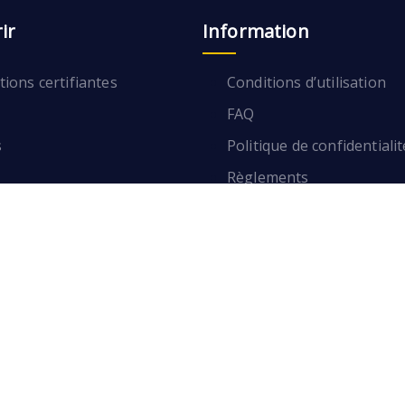
ir
Information
ions certifiantes
Conditions d’utilisation
FAQ
s
Politique de confidentialit
Règlements
ions certifiantes
Conditions d’utilisation
FAQ
s
Politique de confidentialit
Règlements
S'inscrire