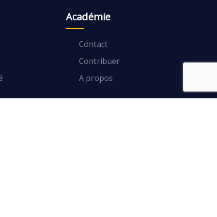
Académie
Contact
Contribuer
é
A propos
Contact
Contribuer
A propos
é
Contacter