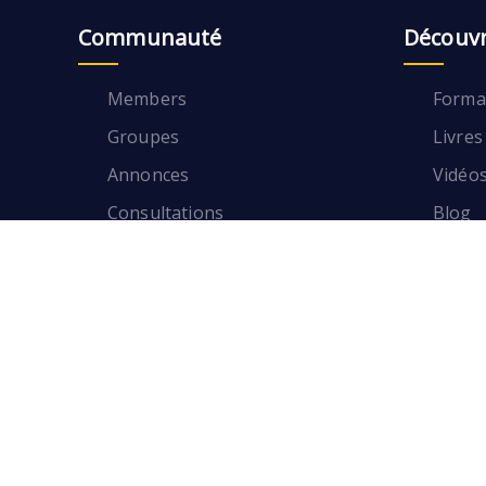
Communauté
Découvr
Members
Format
Groupes
Livres
Annonces
Vidéo
Consultations
Blog
Partenaires
Format
Livres
Members
Vidéo
Groupes
Blog
Annonces
Consultations
Partenaires