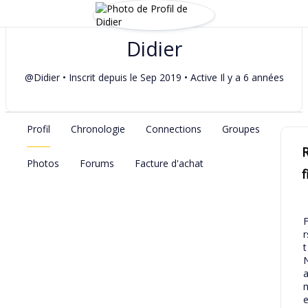
Didier
@Didier
•
Inscrit depuis le Sep 2019
•
Active Il y a 6 années
Profil
Chronologie
Connections
Groupes
R
Photos
Forums
Facture d'achat
f
F
r
t