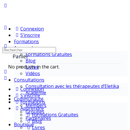
Connexion
S’inscrire
Formations
Apprendre
Formations Gratuites
Panier
Blog
No products in the cart.
Livres
Vidéos
Consultations
Consultation avec les thérapeutes d’Eletika
Connexion
Académie
S’inscrire
Communauté
Formations
Members
Apprendre
Groupes
Formations Gratuites
Partenaires
Blog
Boutique
Livres