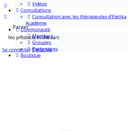
Vidéos
Consultations
Consultation avec les thérapeutes d’Eletika
Académie
Panier
Communauté
Members
No products in the cart.
Groupes
Partenaires
Se connecter
S'inscrire
Boutique