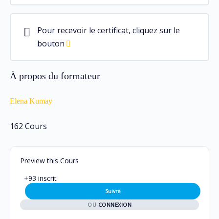
Galdrastav
Contenu du Leçon
Pour recevoir le certificat, cliquez sur le
0% TERMINÉ
0/2 Steps
Galdrabok
bouton
Galdramund
À propos du formateur
Elena Kumay
Être Erile
162 Cours
Preview this Cours
+93
inscrit
OU
CONNEXION