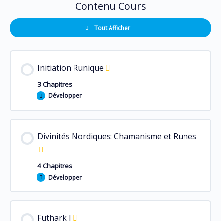
Contenu Cours
Tout Afficher
Initiation Runique
3 Chapitres
Développer
Contenu du Leçon
Divinités Nordiques: Chamanisme et Runes
0% TERMINÉ
0/3 Steps
4 Chapitres
Initiation aux Runes
Développer
Contenu du Leçon
Découverte des Mondes Nordiques
Futhark I