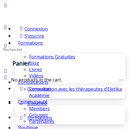
Connexion
S’inscrire
Formations
Apprendre
Formations Gratuites
Panier
Blog
Livres
Vidéos
No products in the cart.
Consultations
Connexion
Consultation avec les thérapeutes d’Eletika
Académie
Communauté
S’inscrire
Members
Groupes
Formations
Partenaires
Boutique