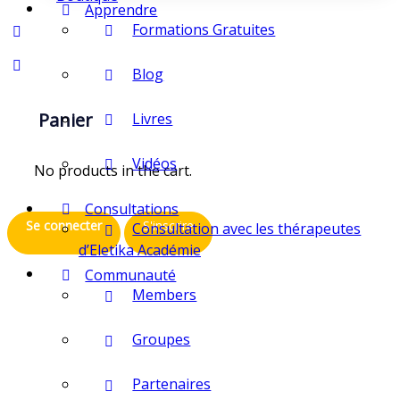
Apprendre
Formations Gratuites
Blog
Panier
Livres
Vidéos
No products in the cart.
Consultations
Se connecter
S'inscrire
Consultation avec les thérapeutes
d’Eletika Académie
Communauté
Members
Groupes
Partenaires