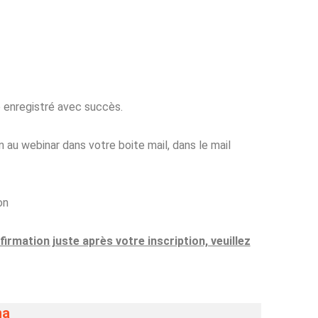
é enregistré avec succès.
n au webinar dans votre boite mail, dans le mail
on
firmation juste après votre inscription, veuillez
na