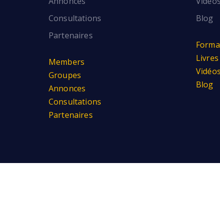
Annonces
Vidéo
Consultations
Blog
Partenaires
Format
Livres
Members
Vidéo
Groupes
Blog
Annonces
Consultations
Partenaires