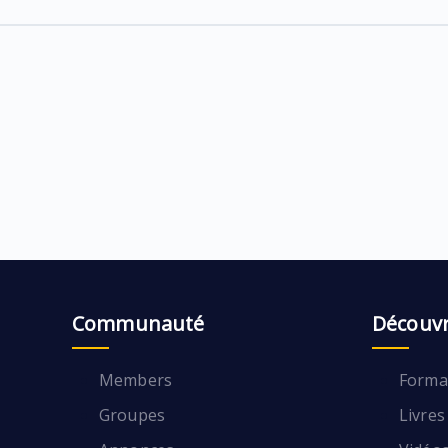
Communauté
Découvr
Members
Format
Groupes
Livres