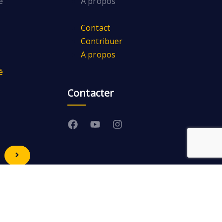
é
A propos
Contact
Contribuer
A propos
é
Contacter