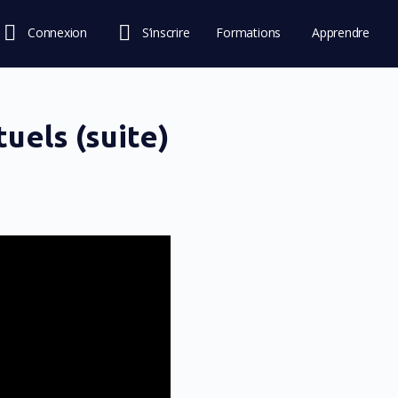
Connexion
S’inscrire
Formations
Apprendre
Consultations
Communauté
Boutique
tuels (suite)