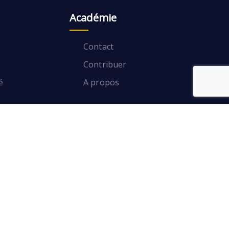
Académie
Contact
Contribuer
é
A propos
Contact
Contribuer
A propos
é
Contacter