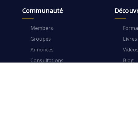
Communauté
Découvr
Members
Format
Groupes
Livres
Annonces
Vidéo
Consultations
Blog
Partenaires
Format
Livres
Members
Vidéo
Groupes
Blog
Annonces
Consultations
Partenaires