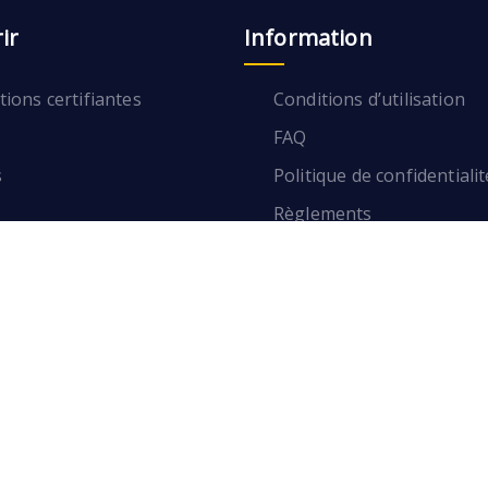
ir
Information
ions certifiantes
Conditions d’utilisation
FAQ
s
Politique de confidentialit
Règlements
ions certifiantes
Conditions d’utilisation
FAQ
s
Politique de confidentialit
Règlements
S'inscrire