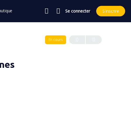
utique
Se connecter
S'inscrire
En cours
unes