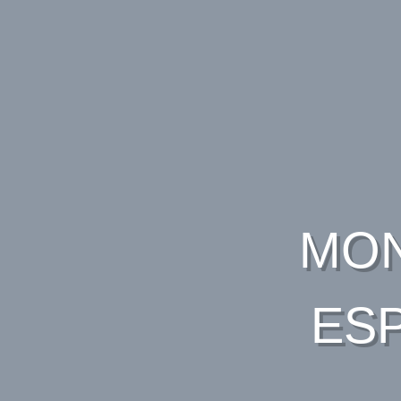
MON
ESP