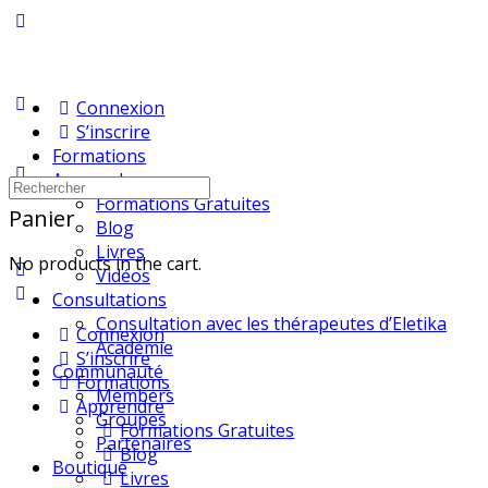
Connexion
S’inscrire
Formations
Apprendre
Recherche
Formations Gratuites
pour:
Panier
Blog
Livres
No products in the cart.
Vidéos
Consultations
Consultation avec les thérapeutes d’Eletika
Connexion
Académie
S’inscrire
Communauté
Formations
Members
Apprendre
Groupes
Formations Gratuites
Partenaires
Blog
Boutique
Livres