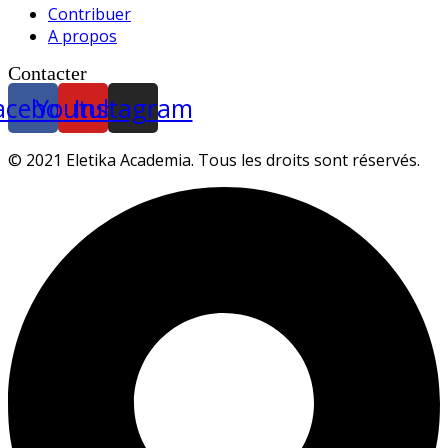
Contribuer
A propos
Contacter
acebook
Youtube
Instagram
© 2021 Eletika Academia. Tous les droits sont réservés.